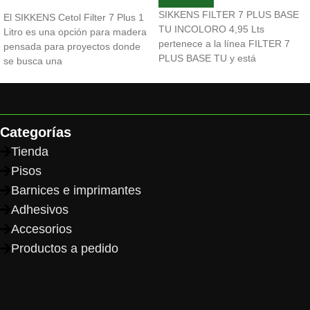
SIKKENS FILTER 7 PLUS BASE
El SIKKENS Cetol Filter 7 Plus 1
TU INCOLORO 4,95 Lts
Litro es una opción para madera
pertenece a la línea FILTER 7
pensada para proyectos donde
PLUS BASE TU y está
se busca una
Categorías
Tienda
Pisos
Barnices e imprimantes
Adhesivos
Accesorios
Productos a pedido