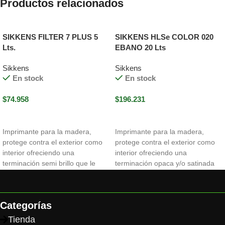
Productos relacionados
SIKKENS FILTER 7 PLUS 5
SIKKENS HLSe COLOR 020
Lts.
EBANO 20 Lts
Sikkens
Sikkens
En stock
En stock
$
74.958
$
196.231
Seleccionar opciones
Seleccionar opciones
Imprimante para la madera,
Imprimante para la madera,
protege contra el exterior como
protege contra el exterior como
interior ofreciendo una
interior ofreciendo una
terminación semi brillo que le
terminación opaca y/o satinada
durará desde 2 años con 3
que le durara desde 2 años con
manos aplicadasRinde 18 m2
3 manos aplicadasRinde 16 m2
aprox por LitroForma ideal de
aprox por litroForma ideal de
Categorías
aplicación 1 mano de HLSe y 2
aplicación 3 manos HLSE12 a 24
manos de Filter 712 a 24 hrs de
hrs de secado entre manosbase
Tienda