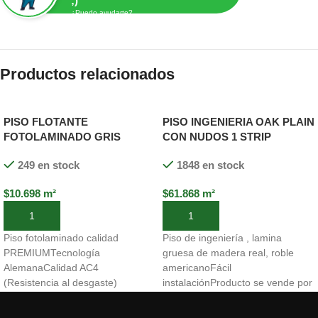
;)
¿Puedo ayudarte?
Productos relacionados
PISO FLOTANTE
PISO INGENIERIA OAK PLAIN
FOTOLAMINADO GRIS
CON NUDOS 1 STRIP
8,3mm x200x1220
PREFINISH 15mm x190x1900
249 en stock
1848 en stock
(4,0 MM)
$
10.698
m²
$
61.868
m²
Añadir al carrito
Añadir al carrito
Piso fotolaminado calidad
Piso de ingeniería , lamina
PREMIUMTecnología
gruesa de madera real, roble
AlemanaCalidad AC4
americanoFácil
(Resistencia al desgaste)
instalaciónProducto se vende por
Clase 32
- Para uso doméstico
caja. La caja rinde 2,166 m²Valor
intensivo - comercial normal.
caja $134.006Con disponibilidad