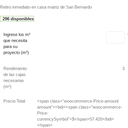
Retiro inmediato en casa matriz de San Bernardo
296 disponibles
Ingrese los m²
que necesita
para su
proyecto (m²)
Rendimiento
3
de las cajas
necesarias
(m²)
Precio Total
<span class="woocommerce-Price-amount
amount"><bdi><span class="woocommerce-
Price-
currencySymbol">$</span>57.420</bdi>
</span>