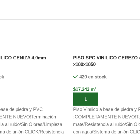
ILICO CENIZA 4,0mm
PISO SPC VINILICO CEREZO
x180x1850
ck
420 en stock
$
17.243
m²
to
Añadir al carrito
 base de piedra y PVC
Piso Vinílico a base de piedra y
NTE NUEVO!Terminación
¡COMPLETAMENTE NUEVO!Ter
a al ruido/Sin Olores/Limpieza
mate/Resistencia al ruido/Sin O
ma de unión CLICK/Resistencia
con agua/Sistema de unión CLIC
 al fuego/Resistente a los
química/Resiste al fuego/Resiste