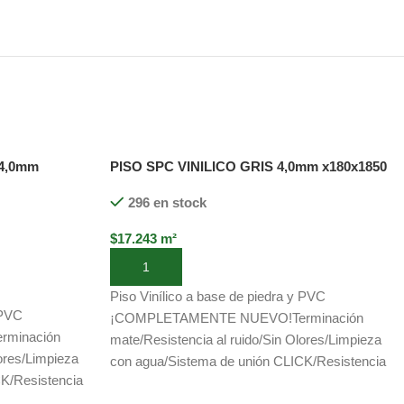
 4,0mm
PISO SPC VINILICO GRIS 4,0mm x180x1850
296 en stock
$
17.243
m²
Añadir al carrito
Piso Vinílico a base de piedra y PVC
 PVC
¡COMPLETAMENTE NUEVO!Terminación
minación
mate/Resistencia al ruido/Sin Olores/Limpieza
lores/Limpieza
con agua/Sistema de unión CLICK/Resistencia
K/Resistencia
química/Resiste al fuego/Resistente a los
nte a los