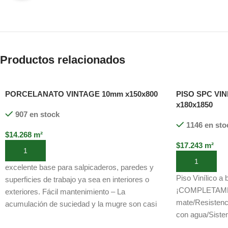
Productos relacionados
PORCELANATO VINTAGE 10mm x150x800
PISO SPC VIN
x180x1850
907 en stock
1146 en sto
$
14.268
m²
$
17.243
m²
Añadir al carrito
Añadir al carri
excelente base para salpicaderos, paredes y
Piso Vinílico a
superficies de trabajo ya sea en interiores o
¡COMPLETAME
exteriores. Fácil mantenimiento – La
mate/Resistenci
acumulación de suciedad y la mugre son casi
con agua/Siste
inexistentes debido a que las baldosas de
química/Resiste