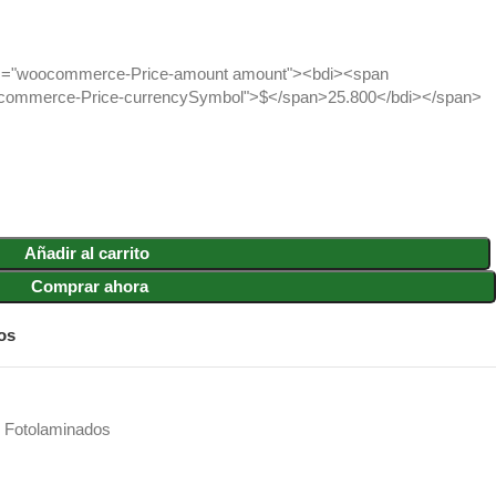
s="woocommerce-Price-amount amount"><bdi><span
commerce-Price-currencySymbol">$</span>25.800</bdi></span>
Añadir al carrito
Comprar ahora
os
 Fotolaminados