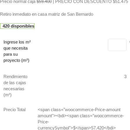
Precio normal caja
$59.400
| PRECIO CON DESCUENTO $51.475
Retiro inmediato en casa matriz de San Bernardo
420 disponibles
Ingrese los m²
que necesita
para su
proyecto (m²)
Rendimiento
3
de las cajas
necesarias
(m²)
Precio Total
<span class="woocommerce-Price-amount
amount"><bdi><span class="woocommerce-
Price-
currencySymbol">$</span>57.420</bdi>