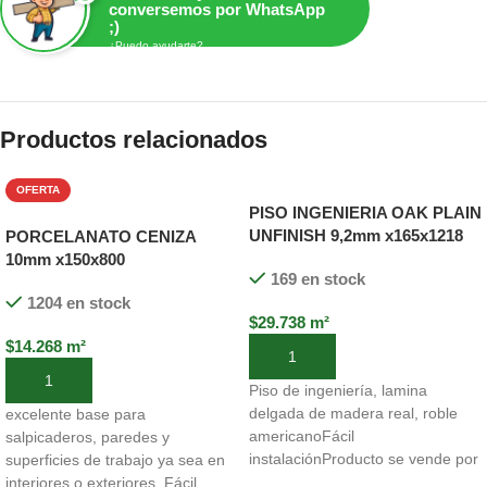
conversemos por WhatsApp
;)
¿Puedo ayudarte?
Productos relacionados
OFERTA
PISO INGENIERIA OAK PLAIN
UNFINISH 9,2mm x165x1218
PORCELANATO CENIZA
(0,6 MM)
10mm x150x800
169 en stock
1204 en stock
$
29.738
m²
$
14.268
m²
Añadir al carrito
Añadir al carrito
Piso de ingeniería, lamina
delgada de madera real, roble
excelente base para
americanoFácil
salpicaderos, paredes y
instalaciónProducto se vende por
superficies de trabajo ya sea en
caja. La caja rinde
interiores o exteriores. Fácil