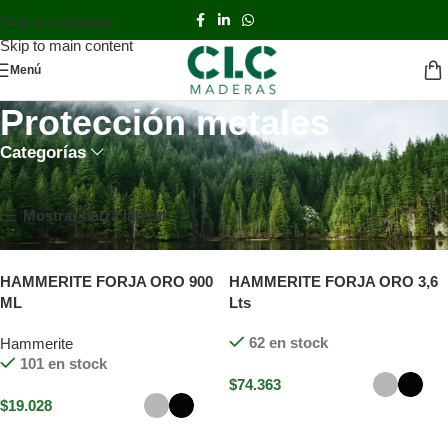
Skip to navigation
Skip to main content
Menú
Protección metales
Categorías
Inicio
TIENDA
Protección metales
Mostrando los 3 resultados
Mostrar barra lateral
HAMMERITE FORJA ORO 900
HAMMERITE FORJA ORO 3,6
ML
Lts
62 en stock
Hammerite
101 en stock
$
74.363
$
19.028
Seleccionar opciones
Seleccionar opciones