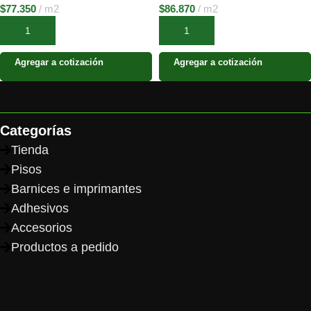
$
77.350
m2
$
86.870
m2
Añadir al carrito
Añadir al carrito
Agregar a cotización
Agregar a cotización
Categorías
Tienda
Pisos
Barnices e imprimantes
Adhesivos
Accesorios
Productos a pedido