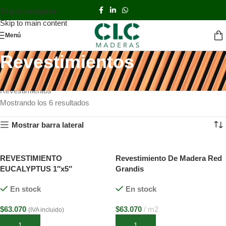
Skip to navigation
Skip to main content
Menú
Revestimientos
Inicio
TIENDA
PISOS Y REVESTIMIENTOS
PISOS
Revestimientos
Mostrando los 6 resultados
Mostrar barra lateral
REVESTIMIENTO
Revestimiento De Madera Red
EUCALYPTUS 1″x5″
Grandis
16x115x3700mm CANTERIA
En stock
En stock
RECTA
$
63.070
$
63.070
m2
(IVA incluido)
Añadir al carrito
Añadir al carrito