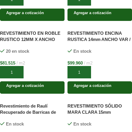
Agregar a cotización
Agregar a cotización
REVESTIMIENTO EN ROBLE
REVESTIMIENTO ENCINA
RUSTICO 12MM X ANCHO
RUSTICA 14mm ANCHO VAR /
VARIABLES X LARGOS
LARGO VAR. SIN
20 en stock
En stock
VARIABLES SIN MACHIMBRE
MACHIMBRE
$
81.515
m2
$
99.960
m2
Añadir al carrito
Añadir al carrito
Agregar a cotización
Agregar a cotización
Revestimiento de Raulí
REVESTIMIENTO SÓLIDO
Recuperado de Barricas de
MARA CLARA 15mm
Vino
En stock
En stock