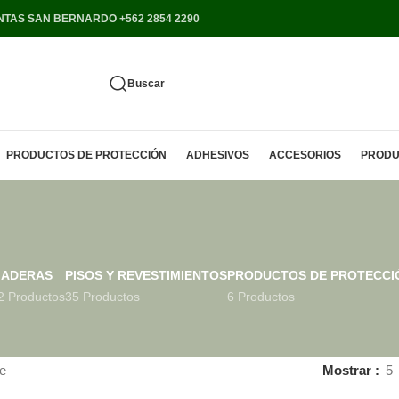
NTAS SAN BERNARDO +562 2854 2290
Buscar
PRODUCTOS DE PROTECCIÓN
ADHESIVOS
ACCESORIOS
PRODU
ADERAS
PISOS Y REVESTIMIENTOS
PRODUCTOS DE PROTECCI
2 Productos
35 Productos
6 Productos
e
Mostrar
5