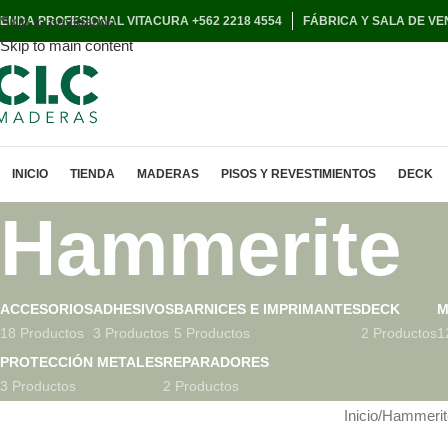
Skip to navigation
IENDA PROFESIONAL VITACURA +562 2218 4554
FÁBRICA Y SALA DE VE
Skip to main content
INICIO
TIENDA
MADERAS
PISOS Y REVESTIMIENTOS
DECK
Hammerite
ACCESORIOS
ADHESIVOS
BARNICES E IMPRIMANTES
DECK
M
18 Productos
3 Productos
5 Productos
2 Productos
1
PROTECCIÓN METALES
REPARADORES
3 Productos
2 Productos
Inicio
Hammerit