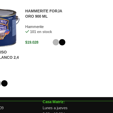
HAMMERITE FORJA
ORO 900 ML
Hammerite
101 en stock
$
19.028
Seleccionar opciones
ISO
LANCO 2,4
pciones
Horario de atención
Casa Matriz:
09
Lunes a jueves