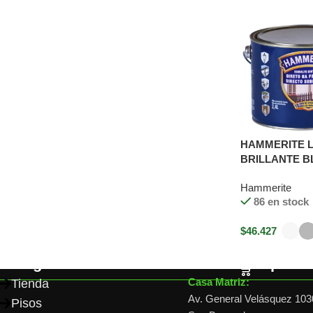
HAMMERITE L
BRILLANTE B
Lts
Hammerite
86 en stock
$
46.427
Seleccionar o
Categorías
Dónde comprar
Casa Matriz:
Tienda
Av. General Velásquez 103
Pisos