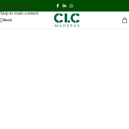
Skip to navigation
Skip to main content
Menú
Abeto Canadiense
solamente
en CLC
Descubre todas las ventajas de
nuestro
Abeto Color´s