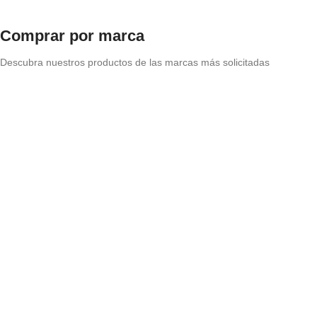
Comprar por marca
Descubra nuestros productos de las marcas más solicitadas
Origen: Holanda
Xyladecor
Productos de protección para maderas