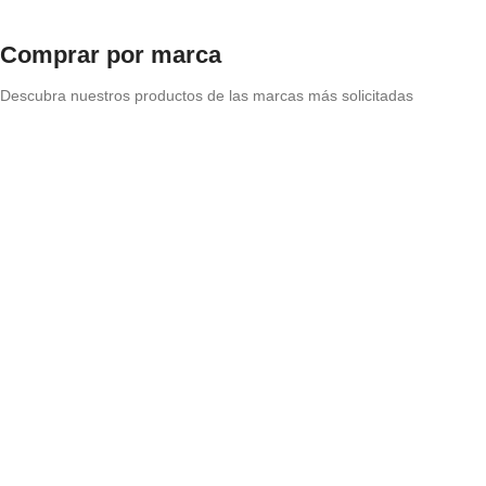
Comprar por marca
Descubra nuestros productos de las marcas más solicitadas
Origen: Holanda
Xyladecor
Productos de protección para maderas