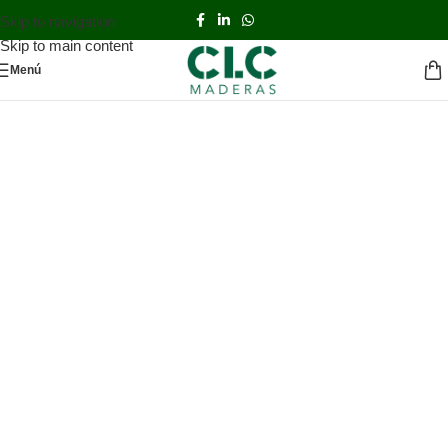
Skip to navigation
Skip to main content
Menú
Abeto Canadiense
solamente
en CLC
Descubre todas las ventajas de
nuestro
Abeto Color´s