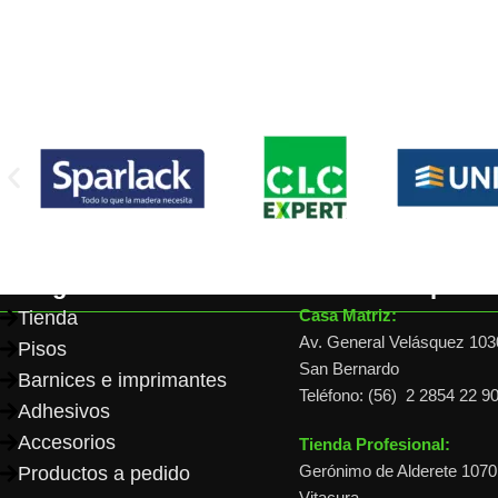
Read More
Categorías
Dónde comprar
Casa Matriz:
Tienda
Av. General Velásquez 103
Pisos
San Bernardo
Barnices e imprimantes
Teléfono: (56) 2 2854 22 9
Adhesivos
Accesorios
Tienda Profesional:
Gerónimo de Alderete 1070,
Productos a pedido
Vitacura