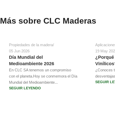
Más sobre CLC Maderas
Juan Atria Rosselot
Juan Atria R
Propiedades de la madera
Aplicacione
05 Jun 2026
19 May 20
Día Mundial del
¿Porqué 
Medioambiente 2026
Vinílicos
En CLC SA tenemos un compromiso
¿Conoces to
con el planeta.Hoy se conmemora el Día
desventajas
Mundial del Medioambiente...
SEGUIR L
SEGUIR LEYENDO