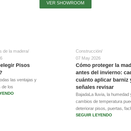
VER SHOWROOM
osselot
Gestion Clcsa
s de la madera
Construcción
26
07 May 2026
elegir Pisos
Cómo proteger la ma
?
antes del invierno: ca
cuánto aplicar barniz
das las ventajas y
 de los
señales revisar
EYENDO
BajadaLa lluvia, la humedad 
cambios de temperatura pu
deteriorar pisos, puertas, fac
SEGUIR LEYENDO