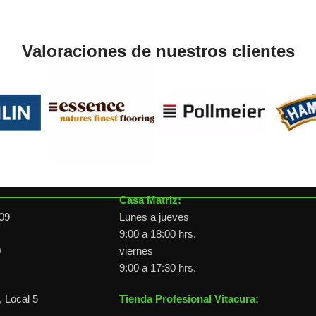
Valoraciones de nuestros clientes
Horario de atención
Casa Matriz:
09
Lunes a jueves
9:00 a 18:00 hrs.
0
viernes
9:00 a 17:30 hrs.
 Local 5
Tienda Profesional Vitacura: