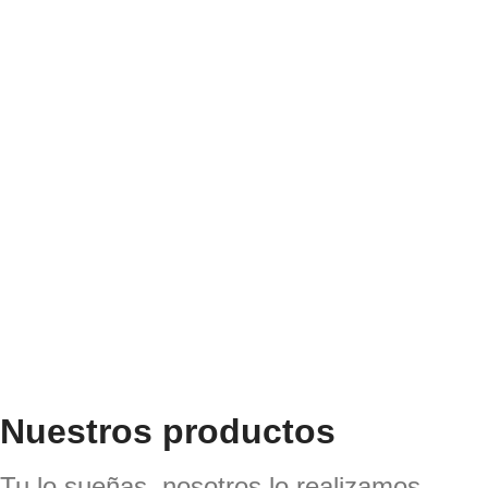
Descubre todas la
Abeto Color´s
Sikkens Cetol HLSe des
Nuestros productos
Tu lo sueñas, nosotros lo realizamos