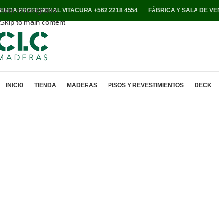
Skip to navigation
IENDA PROFESIONAL VITACURA +562 2218 4554
FÁBRICA Y SALA DE VE
Skip to main content
INICIO
TIENDA
MADERAS
PISOS Y REVESTIMIENTOS
DECK
Abeto Canadiense
solamente
en CLC