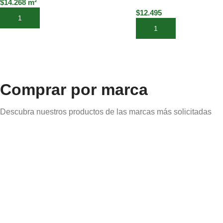
$
14.268
m²
$
12.495
Añadir al carrito
Añadir al carrito
Comprar por marca
Descubra nuestros productos de las marcas más solicitadas
Origen: Holanda
Origen: Holan
Xyladecor
Sikkens
Productos de
Barnices e
protección para
imprimantes 
maderas
maderas