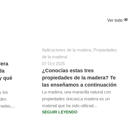
Ver todo
Gestion Clcsa
Aplicaciones de la madera
,
Propiedades
de la madera
dera
07 Oct 2025
¿Conocías estas tres
da
propiedades de la madera? Te
 y qué
las enseñamos a continuación
La madera, una maravilla natural con
y los
propiedades únicasLa madera es un
eden
material que ha sido utilizad...
hadas,...
SEGUIR LEYENDO