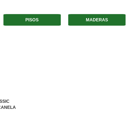
PISOS
MADERAS
SSIC
CANELA