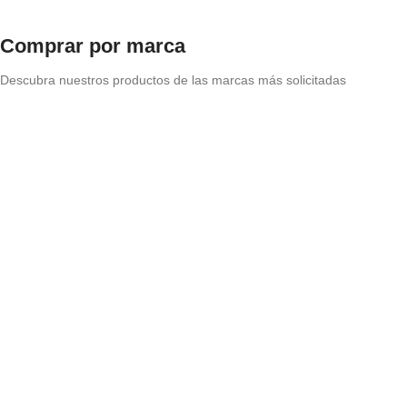
Comprar por marca
Descubra nuestros productos de las marcas más solicitadas
Origen: Holanda
Xyladecor
Productos de protección para maderas