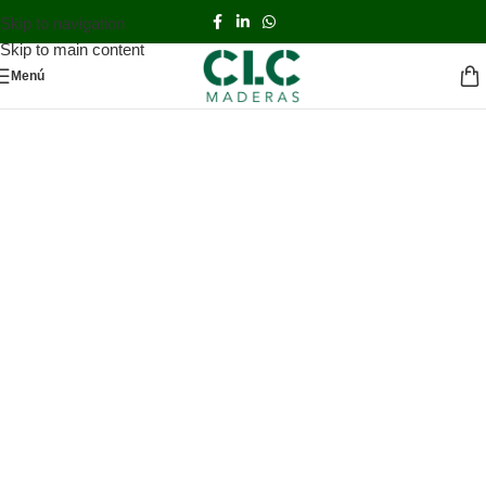
Skip to navigation
Skip to main content
Menú
Abeto Canadiense
solamente
en CLC
Descubre todas las ventajas de
nuestro
Abeto Color´s