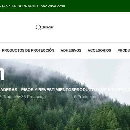
NTAS SAN BERNARDO +562 2854 2290
Buscar
PRODUCTOS DE PROTECCIÓN
ADHESIVOS
ACCESORIOS
PRODU
n
ADERAS
PISOS Y REVESTIMIENTOS
PRODUCTOS DE PROTECCI
2 Productos
35 Productos
6 Productos
roductos etiquetados “roble pellin”
Mostrar
5