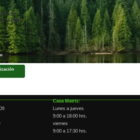
TO EN
CO 12MM
IABLES X
ABLES SIN
to
ización
Horario de atención
Casa Matriz:
09
Lunes a jueves
9:00 a 18:00 hrs.
0
viernes
9:00 a 17:30 hrs.