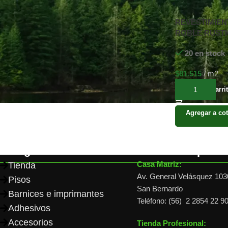
REVESTIMIEN
ROBLE RUSTI
X ANCHO VAR
20 en stock
LARGOS VARI
MACHIMBRE
$
81.515
m2
Añadir al carri
Agregar a cot
Categorías
Dónde comprar
Casa Matriz:
Tienda
Av. General Velásquez 103
Pisos
San Bernardo
Barnices e imprimantes
Teléfono: (56) 2 2854 22 9
Adhesivos
Accesorios
Tienda Profesional: