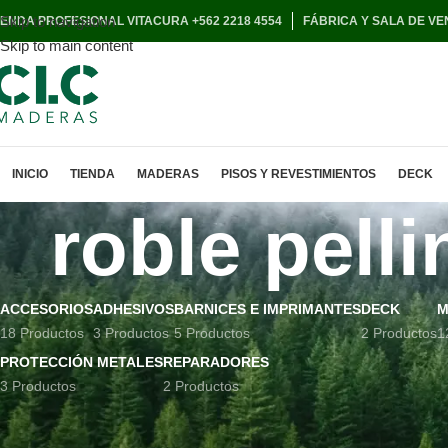
Skip to navigation
IENDA PROFESIONAL VITACURA +562 2218 4554
FÁBRICA Y SALA DE VE
Skip to main content
INICIO
TIENDA
MADERAS
PISOS Y REVESTIMIENTOS
DECK
roble pelli
ACCESORIOS
ADHESIVOS
BARNICES E IMPRIMANTES
DECK
M
18 Productos
3 Productos
5 Productos
2 Productos
1
PROTECCIÓN METALES
REPARADORES
3 Productos
2 Productos
Inicio
TIENDA
P