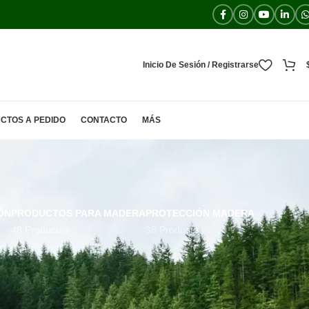
Inicio De Sesión / Registrarse
CTOS A PEDIDO
CONTACTO
MÁS
ÓN
PRODUCTOS PARA MADERA
PROTECCIÓN MADERA
48 Productos
38 Productos
10
15
20
Todos