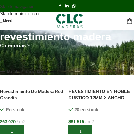
Skip to navigation
Skip to main content
Menú
revestimiento madera
Categorías
Inicio
TIENDA
Productos etiquetados “revestimiento madera”
Mostrando los 5 resultados
Mostrar barra lateral
Revestimiento De Madera Red
REVESTIMIENTO EN ROBLE
Grandis
RUSTICO 12MM X ANCHO
VARIABLES X LARGOS
En stock
20 en stock
VARIABLES SIN MACHIMBRE
$
63.070
m2
$
81.515
m2
Añadir al carrito
Añadir al carrito