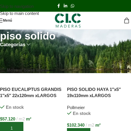
Skip to navigation
Skip to main content
Menú
piso solido
Categorías
Inicio
TIENDA
Productos etiquetados “piso solido”
Mostrando los 2 resultados
Mostrar barra lateral
PISO EUCALIPTUS GRANDIS
PISO SOLIDO HAYA 1″x5″
1″x5″ 22x120mm xLARGOS
19x110mm xLARGOS
VARIABLES
VARIABLES
En stock
Pollmeier
En stock
$
57.120
m2
m²
$
102.340
m2
m²
Añadir al carrito