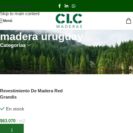
Skip to navigation
Skip to main content
Menú
madera uruguay
Categorías
Inicio
TIENDA
Productos etiquetados “madera uruguay”
Mostrando el único resultado
Mostrar barra lateral
Revestimiento De Madera Red
Grandis
En stock
$
63.070
m2
Añadir al carrito