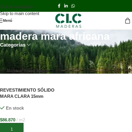
Skip to navigation
Skip to main content
Menú
madera mara africana
Categorías
Inicio
TIENDA
Productos etiquetados “madera mara africana”
Mostrando el único resultado
Mostrar barra lateral
REVESTIMIENTO SÓLIDO
MARA CLARA 15mm
En stock
$
86.870
m2
Añadir al carrito