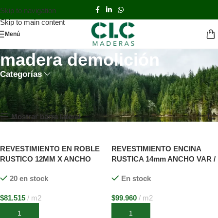
Skip to navigation
Skip to main content
Menú
madera demolición
Categorías
Inicio
TIENDA
Productos etiquetados “madera demolición”
Mostrando los 3 resultados
Mostrar barra lateral
REVESTIMIENTO EN ROBLE
REVESTIMIENTO ENCINA
RUSTICO 12MM X ANCHO
RUSTICA 14mm ANCHO VAR /
VARIABLES X LARGOS
LARGO VAR. SIN
20 en stock
En stock
VARIABLES SIN MACHIMBRE
MACHIMBRE
$
81.515
m2
$
99.960
m2
Añadir al carrito
Añadir al carrito