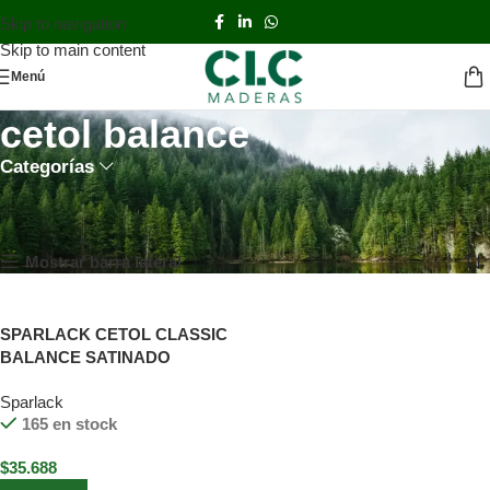
Skip to navigation
Skip to main content
Menú
cetol balance
Categorías
Inicio
TIENDA
Productos etiquetados “cetol balance”
Mostrando el único resultado
Mostrar barra lateral
SPARLACK CETOL CLASSIC
BALANCE SATINADO
CANELA 3,6 Lts
Sparlack
165 en stock
$
35.688