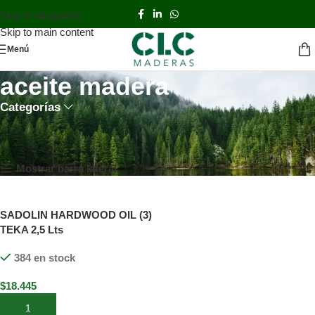
Skip to navigation
Skip to main content
Menú
aceite madera
Categorías
Inicio
TIENDA
Productos etiquetados “aceite madera”
Mostrando el único resultado
Mostrar barra lateral
SADOLIN HARDWOOD OIL (3)
TEKA 2,5 Lts
384 en stock
$
18.445
Añadir al carrito