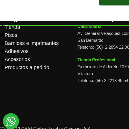
Categorías
Dónde comprar
Casa Matriz:
Tienda
Av. General Velásquez 103
Pisos
San Bernardo
Barnices e imprimantes
Teléfono: (56) 2 2854 22 9
Adhesivos
Accesorios
Tienda Profesional:
Gerónimo de Alderete 1070,
Productos a pedido
Vitacura
Teléfono: (56) 2 2218 45 54
©2026 | CLCSA | Chilean Lumber Company S.A.