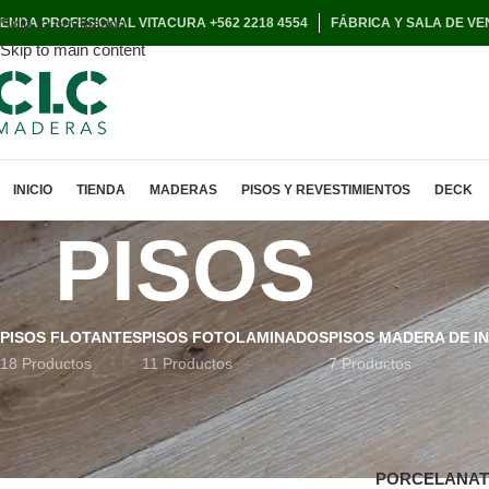
Skip to navigation
IENDA PROFESIONAL VITACURA +562 2218 4554
FÁBRICA Y SALA DE VE
Skip to main content
INICIO
TIENDA
MADERAS
PISOS Y REVESTIMIENTOS
DECK
PISOS
PISOS FLOTANTES
PISOS FOTOLAMINADOS
PISOS MADERA DE I
18 Productos
11 Productos
7 Productos
Inicio
TIENDA
PORCELANA