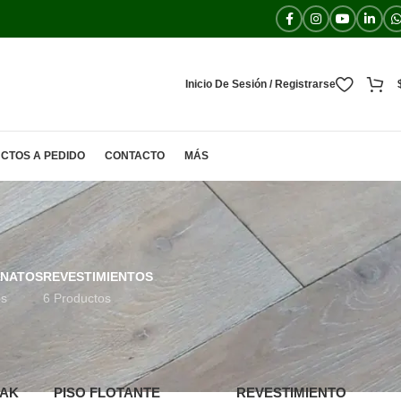
Inicio De Sesión / Registrarse
CTOS A PEDIDO
CONTACTO
MÁS
NATOS
REVESTIMIENTOS
os
6 Productos
10
15
20
Todos
OAK
PISO FLOTANTE
REVESTIMIENTO