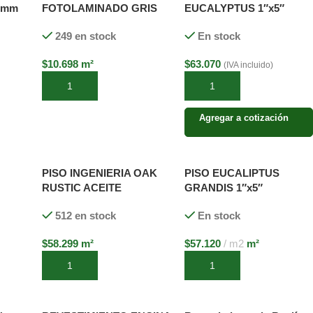
,2mm
FOTOLAMINADO GRIS
EUCALYPTUS 1″x5″
8,3mm x200x1220
16x115x3700mm
249 en stock
En stock
CANTERIA RECTA
$
10.698
m²
$
63.070
(IVA incluido)
Añadir al carrito
Añadir al carrito
Agregar a cotización
PISO INGENIERIA OAK
PISO EUCALIPTUS
RUSTIC ACEITE
GRANDIS 1″x5″
,6
PREFINISH 14mm
22x120mm xLARGOS
512 en stock
En stock
x189x1860 (4,0 MM)
VARIABLES
$
58.299
m²
$
57.120
m2
m²
Añadir al carrito
Añadir al carrito