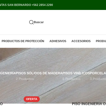
NTAS SAN BERNARDO +562 2854 2290
Buscar
PRODUCTOS DE PROTECCIÓN
ADHESIVOS
ACCESORIOS
PRODU
NGENIERÍA
PISOS SÓLIDOS DE MADERA
PISOS VINÍLICOS
PORCELA
2 Productos
6 Productos
3 Product
PISOS Y REVESTIMIENTOS
PISOS
Mostrar
5
OFERTA
TO
PISO INGENIERIA 