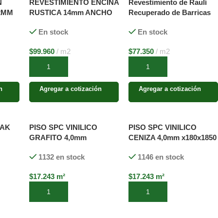
N
REVESTIMIENTO ENCINA
Revestimiento de Raulí
2MM
RUSTICA 14mm ANCHO
Recuperado de Barricas
ES X
VAR / LARGO VAR. SIN
de Vino
En stock
En stock
S SIN
MACHIMBRE
$
99.960
m2
$
77.350
m2
Añadir al carrito
Añadir al carrito
n
Agregar a cotización
Agregar a cotización
OAK
PISO SPC VINILICO
PISO SPC VINILICO
GRAFITO 4,0mm
CENIZA 4,0mm x180x1850
x180x1850
1132 en stock
1146 en stock
$
17.243
m²
$
17.243
m²
Añadir al carrito
Añadir al carrito