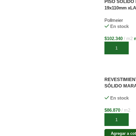
PISO SOLIDO 
19x110mm xL
VARIABLES
Pollmeier
En stock
$
102.340
m2
m
Añadir al carri
REVESTIMIEN
SÓLIDO MAR
15mm
En stock
$
86.870
m2
Añadir al carri
Agregar a cot