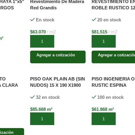
HAYA 1″x5″
Revestimiento De Madera
REVESTIMIENTO E
ARGOS
Red Grandis
ROBLE RUSTICO 1
X ANCHO VARIABL
En stock
20 en stock
LARGOS VARIABLE
MACHIMBRE
$
63.070
m2
$
81.515
m2
²
Añadir al carrito
Añadir al carrito
to
Agregar a cotización
Agregar a cotizació
TO
PISO OAK PLAIN AB (SIN
PISO INGENIERIA 
A CLARA
NUDOS) 15 X 190 X1900
RUSTIC ESPINA
mm. 1 STRIP 4.0mm
PREFINISH 15mm
32 en stock
100 en stock
x140x595 (4,0 MM)
$
85.668
m²
$
61.868
m²
to
Añadir al carrito
Añadir al carrito
ización