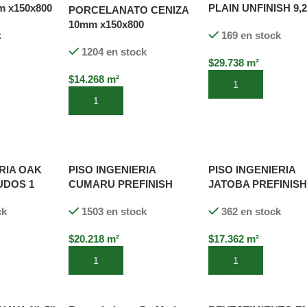
 x150x800
PLAIN UNFINISH 9
PORCELANATO CENIZA
x165x1218 (0,6 MM)
10mm x150x800
k
169 en stock
1204 en stock
$
29.738
m²
$
14.268
m²
to
Añadir al carrito
Añadir al carrito
RIA OAK
PISO INGENIERIA
PISO INGENIERIA
UDOS 1
CUMARU PREFINISH
JATOBA PREFINISH
ISH 15mm
9,2mm x127x910 (O,6 MM)
9,2mm x165x1220 (O
ck
1503 en stock
362 en stock
0 MM)
MM)
$
20.218
m²
$
17.362
m²
to
Añadir al carrito
Añadir al carrito