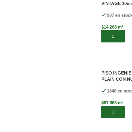
VINTAGE 10mm
907 en stoc
$
14.268
m²
Añadir al carri
PISO INGENIE
PLAIN CON N
STRIP PREFIN
1848 en sto
x190x1900 (4,
$
61.868
m²
Añadir al carri